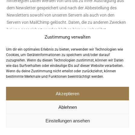
hinterlegten Daten werden von uns bis zu Ihrer Austragung aus
dem Newsletter gespeichert und nach der Abbestellung des
Newsletters sowohl von unseren Servern als auch von den
Servern von MailChimp gelöscht. Daten, die zu anderen Zwecken
bei uns gespeichert wurden bleiben hiervon unberührt.
Zustimmung verwalten
Näheres entnehmen Sie den Datenschutzbestimmungen von
Um dir ein optimales Erlebnis zu bieten, verwenden wir Technologien wie
MailChimp unter:
https://mailchimp.com/legal/terms/
.
Cookies, um Geräteinformationen zu speichern und/oder darauf
zuzugreifen. Wenn du diesen Technologien zustimmst, können wir Daten
wie das Surfverhalten oder eindeutige IDs auf dieser Website verarbeiten.
Abschluss eines Data-Processing-Agreements
Wenn du deine Zustimmung nicht erteilst oder zurückziehst, können
Wir haben ein sogenanntes „Data-Processing-Agreement“ mit
bestimmte Merkmale und Funktionen beeinträchtigt werden.
MailChimp abgeschlossen, in dem wir MailChimp verpflichten, die
Daten unserer Kunden zu schützen und sie nicht an Dritte
Akzeptieren
weiterzugeben. Dieser Vertrag kann unter folgendem Link
eingesehen werden:
https://mailchimp.com/legal/data-
Ablehnen
processing-addendum/
.
Einstellungen ansehen
6. Plugins und Tools