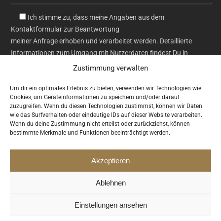
Ich stimme zu, dass meine Angaben aus dem
Kontaktformular zur Beantwortung
meiner Anfrage erhoben und verarbeitet werden. Detaillierte
Informationen zum Umgang mit Nutzerdaten findest Du in
unserer
Datenschutzerklärung
.*
Zustimmung verwalten
*Pflichtfeld
Um dir ein optimales Erlebnis zu bieten, verwenden wir Technologien wie
Cookies, um Geräteinformationen zu speichern und/oder darauf
zuzugreifen. Wenn du diesen Technologien zustimmst, können wir Daten
wie das Surfverhalten oder eindeutige IDs auf dieser Website verarbeiten.
Wenn du deine Zustimmung nicht erteilst oder zurückziehst, können
bestimmte Merkmale und Funktionen beeinträchtigt werden.
Akzeptieren
Copyright © 2014 SmartCo Theme. Designed by
ThemeTor
.
Impressum
Ablehnen
AGB
Datenschutz
Einstellungen ansehen
Kontakt